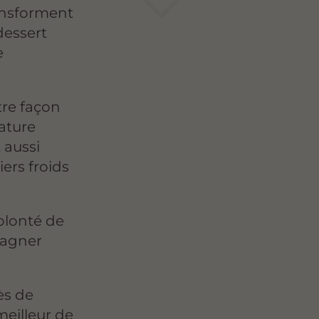
ransforment
dessert
e
tre façon
nature
 aussi
iers froids
olonté de
pagner
ès de
meilleur de