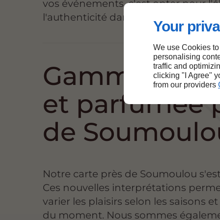
vos événements, c'est opter pour l'
l'authenticité dans vos assiettes.
Your priva
We use Cookies to
personalising conte
Gamme glac
traffic and optimizi
clicking "I Agree" 
from our providers
et parfumée 
de Soumoulo
Notre carte près de Soumoulou s'est
Ces nouvelles interprétations perm
varier les plaisirs selon les saisons et
du moment. Nous sommes égaleme