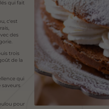
és qui fait
u, c'est
ais,
avec des
orie.
uis trois
goût de la
ellence qui
e saveurs
oulou pour