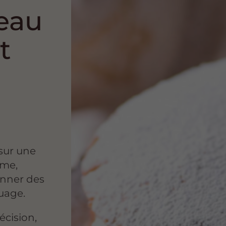
teau
t
sur une
ême,
nner des
nuage.
écision,