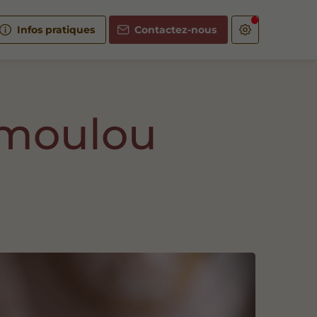
Infos pratiques
Contactez-nous
umoulou