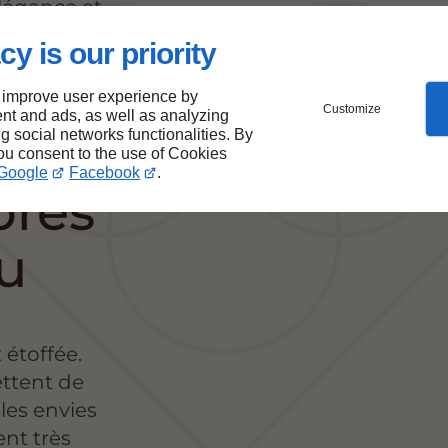
élégance et
cy is our priority
 improve user experience by
Customize
nt and ads, as well as analyzing
ée
ng social networks functionalities. By
you consent to the use of Cookies
Google
Facebook
.
près
u
 étoffée.
ettent de
 les envies
nt très