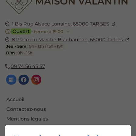
1 Bis Rue Alsace Lorraine,
65000
TARBES
Ouvert
⋅ Ferme à 19:00
8 Place du Marché Brauhauban,
65000
Tarbes
Jeu - Sam
: 9h - 13h / 15h - 19h
Dim
: 9h - 13h
09 74 56 45 57
Accueil
Contactez-nous
Mentions légales
Plan du site