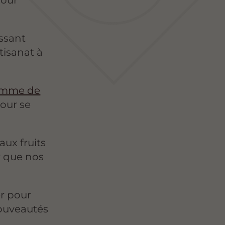
ssant
rtisanat à
mme de
pour se
 aux fruits
r que nos
er pour
ouveautés