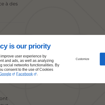
ce à des
cy is our priority
 et
 improve user experience by
Customize
nt and ads, as well as analyzing
ng social networks functionalities. By
you consent to the use of Cookies
Google
Facebook
.
sont
pour