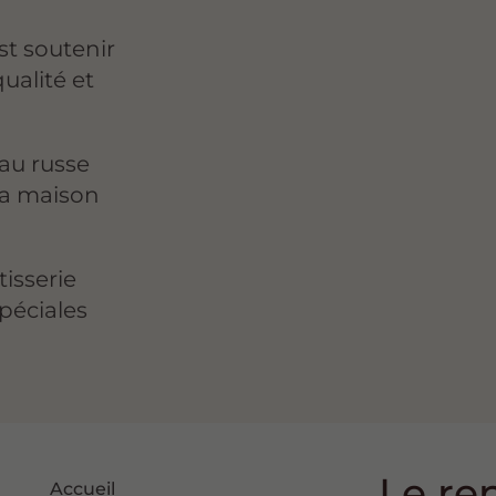
est soutenir
ualité et
au russe
la maison
isserie
péciales
Le re
Accueil