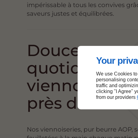
impérissable à tous les convives grâ
saveurs justes et équilibrées.
Douceurs
Your priva
quotidiennes
We use Cookies to
viennoiseries
personalising conte
traffic and optimizi
clicking "I Agree" 
près de Ger
from our providers
Nos viennoiseries, pur beurre AOP, 
feuilletées à la main chaque matin 