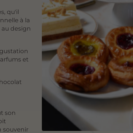
, qu'il
nnelle à la
 au design
gustation
parfums et
chocolat
ut son
oit
n souvenir