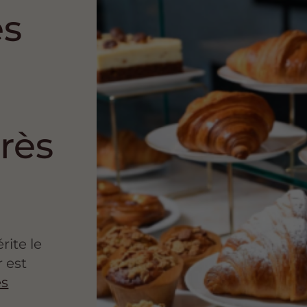
es
rès
ite le
r est
es