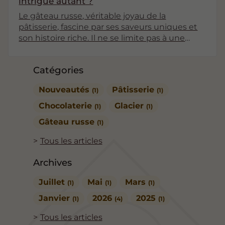
intrigue autant ?
Le gâteau russe, véritable joyau de la
pâtisserie, fascine par ses saveurs uniques et
son histoire riche. Il ne se limite pas à une
simple douceur ; il évoque une culture, des
traditions et un savoir-faire qui ont traversé les
Catégories
âges. Dans cet article, nous explorerons les
différentes facettes de ce délice culinaire,
Nouveautés
Pâtisserie
(1)
(1)
allant de ses origines à sa popularité actuelle,
en passant par ses ingrédients et ses
Chocolaterie
Glacier
(1)
(1)
variations.
Gâteau russe
(1)
Tous les articles
Archives
Juillet
Mai
Mars
(1)
(1)
(1)
Janvier
2026
2025
(1)
(4)
(1)
Tous les articles