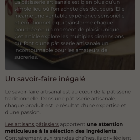
La pâtisserie artisanale est bien plus qu’un
simple lieu où l'on achète des douceurs. Elle
incarne une véritable expérience sensorielle
et émotionnelle qui transforme chaque
bouchée en un moment de plaisir unique.
Cet article explore les multiples dimensions
qui font d'une pâtisserie artisanale un
incontournable pour les amateurs de
sucreries.
Un savoir-faire inégalé
Le savoir-faire artisanal est au cœur de la pâtisserie
traditionnelle. Dans une pâtisserie artisanale,
chaque produit est le résultat d'une expertise et
d'une passion.
Les artisans pâtissiers
apportent
une attention
méticuleuse à la sélection des ingrédients
.
Contrairement aux grandes chaînes, ils privilégient