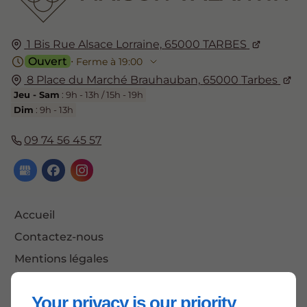
1 Bis Rue Alsace Lorraine,
65000
TARBES
Ouvert
⋅ Ferme à 19:00
8 Place du Marché Brauhauban,
65000
Tarbes
Jeu - Sam
: 9h - 13h / 15h - 19h
Dim
: 9h - 13h
09 74 56 45 57
Accueil
Contactez-nous
Mentions légales
Plan du site
Your privacy is our priority